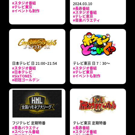
#スタジオ番組
2024.03.10
#テレビ東京
#長寿番組
#イベントも制作
#スタジオ番組
#テレビ東京
#音楽バラエティ
日本テレビ 日 21:00~21:54
テレビ東京 日 7：30～
#スタジオ番組
#スタジオ番組
#日本テレビ
#テレビ東京
#SixTONES
#イベントも制作
#初冠ゴールデン
フジテレビ 定期特番
テレビ東京 定期特番
#青春バラエティ
#長寿番組
#スペシャル番組
#スタジオ番組