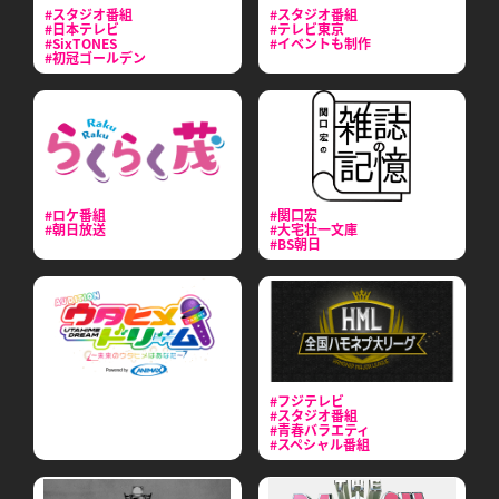
#スタジオ番組
#スタジオ番組
#日本テレビ
#テレビ東京
#SixTONES
#イベントも制作
#初冠ゴールデン
#ロケ番組
#関口宏
#朝日放送
#大宅壮一文庫
#BS朝日
#フジテレビ
#スタジオ番組
#青春バラエティ
#スペシャル番組