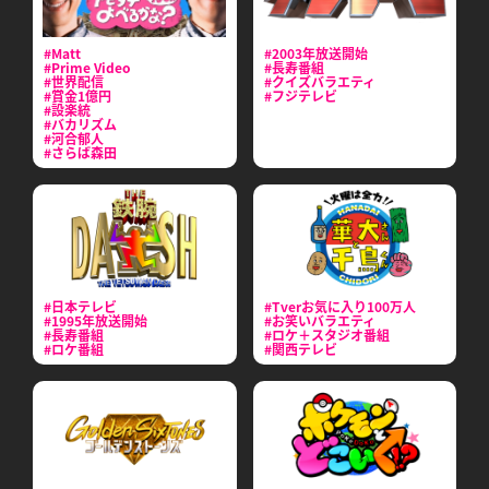
#Matt
#2003年放送開始
#Prime Video
#長寿番組
#世界配信
#クイズバラエティ
#賞金1億円
#フジテレビ
#設楽統
#バカリズム
#河合郁人
#さらば森田
#日本テレビ
#Tverお気に入り100万人
#1995年放送開始
#お笑いバラエティ
#長寿番組
#ロケ＋スタジオ番組
#ロケ番組
#関西テレビ