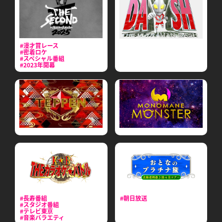
#漫才賞レース
#密着ロケ
#スペシャル番組
#2023年開幕
#長寿番組
#朝日放送
#スタジオ番組
#テレビ東京
#音楽バラエティ