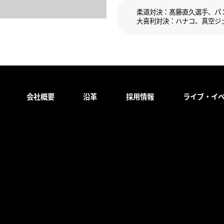
柔道対決：髙藤直久選手、パン
大喜利対決：ハナコ、真空ジェ
会社概要
沿革
採用情報
ライブ・イ