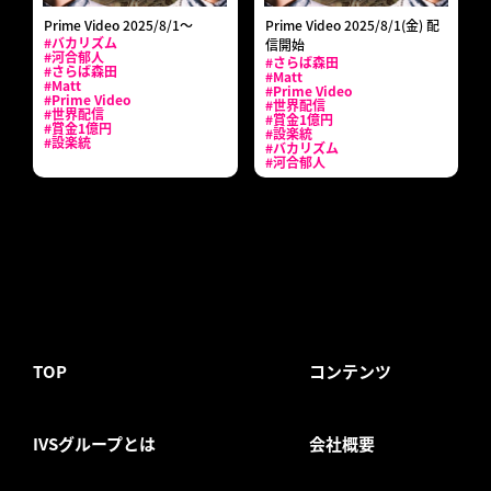
Prime Video 2025/8/1～
Prime Video 2025/8/1(金) 配
#バカリズム
信開始
#河合郁人
#さらば森田
#さらば森田
#Matt
#Matt
#Prime Video
#Prime Video
#世界配信
#世界配信
#賞金1億円
#賞金1億円
#設楽統
#設楽統
#バカリズム
#河合郁人
TOP
コンテンツ
IVSグループとは
会社概要