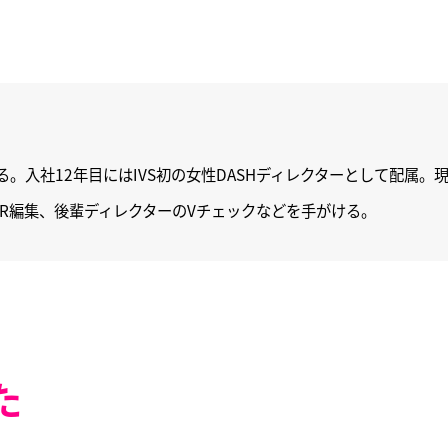
。入社12年目にはIVS初の女性DASHディレクターとして配属。
TR編集、後輩ディレクターのVチェックなどを手がける。
た