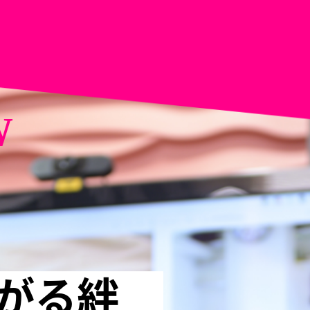
W
がる絆